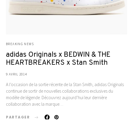
BREAKING NEWS
adidas Originals x BEDWIN & THE
HEARTBREAKERS x Stan Smith
9 AVRIL 2014
A l’occasion de la sortie récente de la Stan Smith, adidas Originals
continue de sortir de nouvelles collaborations exclusives du
modèle de légende. Découvrez aujourd’hui leur dernière
collaboration avec la marque…
PARTAGER