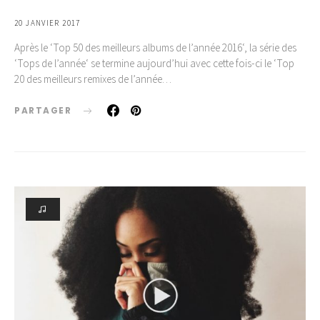
20 JANVIER 2017
Après le ‘Top 50 des meilleurs albums de l’année 2016‘, la série des
‘Tops de l’année‘ se termine aujourd’hui avec cette fois-ci le ‘Top
20 des meilleurs remixes de l’année…
PARTAGER