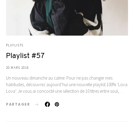
PLAYLISTS
Playlist #57
20 MARS 2016
Un nouveau dimanche au calme. Pour ne pas changer mes
habitudes, découvrez aujourd’hui une nouvelle playlist 100% ‘Lova
Lova’. Je vous ai concocté une sélection de 10 titres entre soul,…
PARTAGER