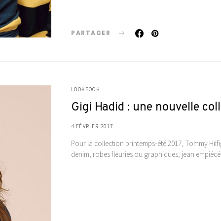
PARTAGER
LOOKBOOK
Gigi Hadid : une nouvelle co
4 FÉVRIER 2017
Pour la collection printemps-été 2017, Tommy Hilfig
denim, robes fleuries ou graphiques, jean empiécé