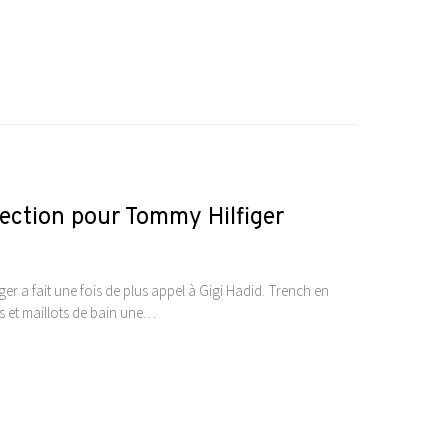
llection pour Tommy Hilfiger
er a fait une fois de plus appel à Gigi Hadid. Trench en
s et maillots de bain une…