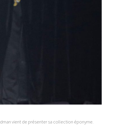
odman vient de présenter sa collection éponyme.