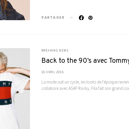
PARTAGER
BREAKING NEWS
Back to the 90’s avec Tommy
16 AVRIL 2016
La mode suit un cycle, les looks de l’époque revie
collabore avec A$AP Rocky, Fila fait son grand 