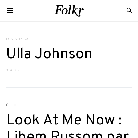
POSTS BY TAG
Ulla Johnson
3 POSTS
ÉDITOS
Look At Me Now :
Lihem Russom par