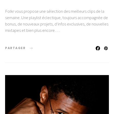
Folkr vous propose une sélection des meilleurs clips de la
semaine. Une playlist éclectique, toujours accompagnée de
bonus, de nouveaux projets, d’infos exclusives, de nouvelles
mixtapes et bien plus encore.…
PARTAGER