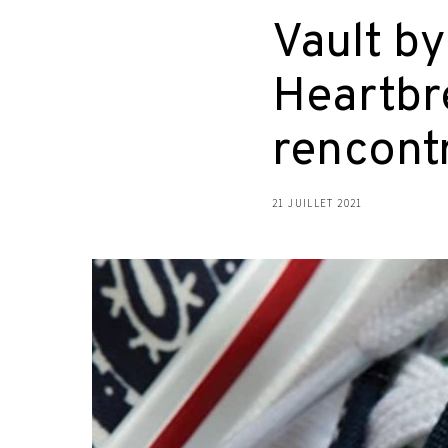
Vault b
Heartbr
rencont
21 JUILLET 2021