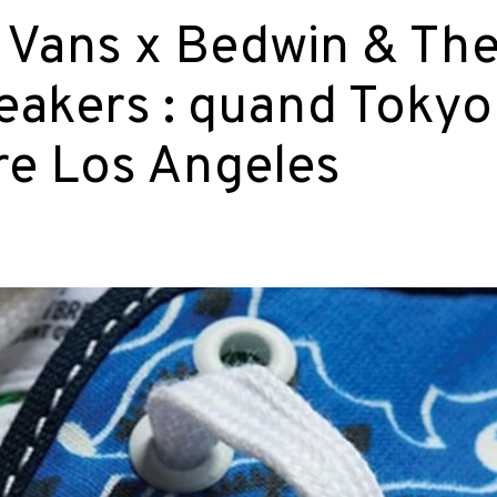
y Vans x Bedwin & Th
eakers : quand Tokyo
re Los Angeles