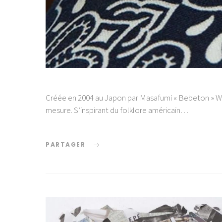
Créée en 2004 au Japon par Masafumi « Bebeton » Wa
mesure. S’inspirant du folklore américain…
PARTAGER