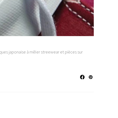
ues japonaise à mêler streewear et pièces sur