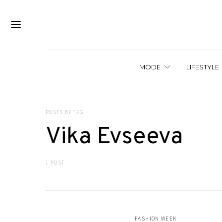
MODE
LIFESTYLE
POSTS BY TAG
Vika Evseeva
1 POST
FASHION WEEK