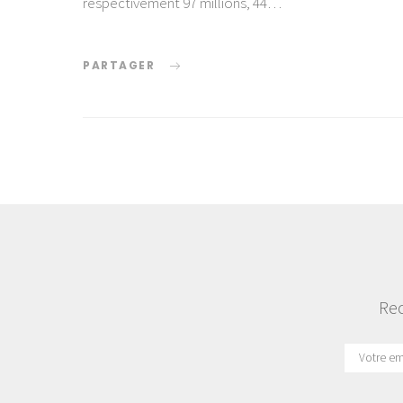
respectivement 97 millions, 44…
PARTAGER
Rec