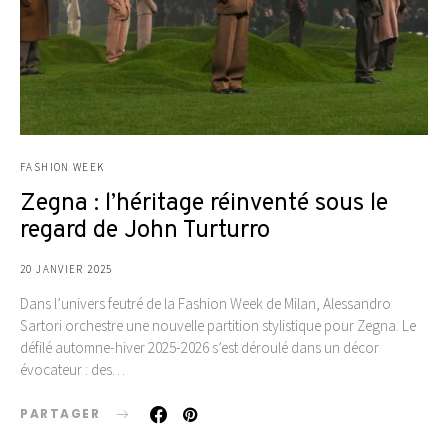
FASHION WEEK
Zegna : l’héritage réinventé sous le
regard de John Turturro
20 JANVIER 2025
Dans l’univers feutré de la Fashion Week de Milan, Alessandro
Sartori orchestre une nouvelle partition stylistique pour Zegna. Le
défilé automne-hiver 2025-2026 s’est déroulé dans un décor
évocateur : des…
PARTAGER