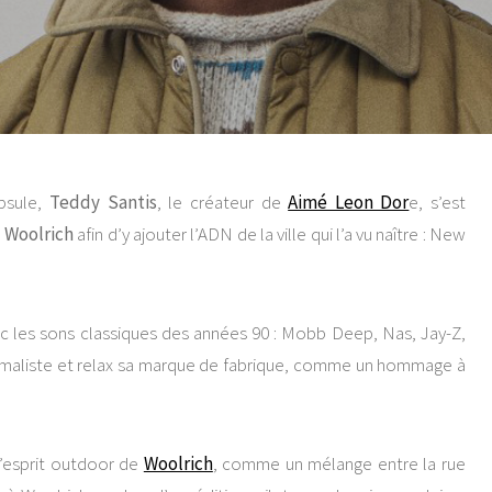
psule,
Teddy Santis
, le créateur de
Aimé Leon Dor
e, s’est
e
Woolrich
afin d’y ajouter l’ADN de la ville qui l’a vu naître : New
ec les sons classiques des années 90 : Mobb Deep, Nas, Jay-Z,
inimaliste et relax sa marque de fabrique, comme un hommage à
 l’esprit outdoor de
Woolrich
, comme un mélange entre la rue