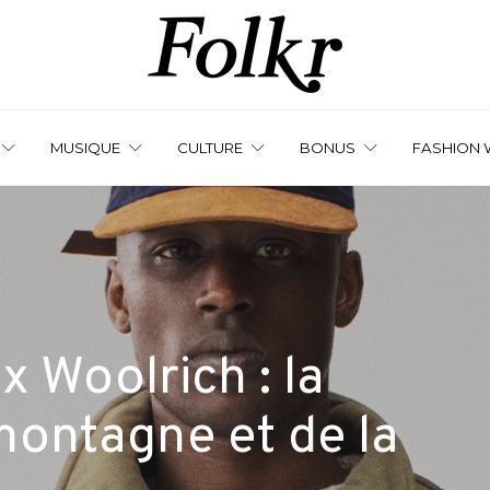
MUSIQUE
CULTURE
BONUS
FASHION 
 Woolrich : la
montagne et de la