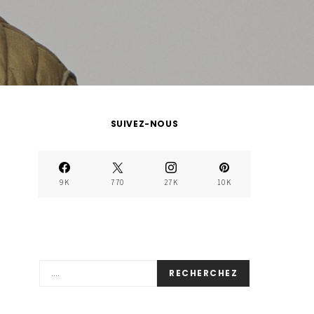
SUIVEZ-NOUS
9K
770
27K
10K
RECHERCHEZ