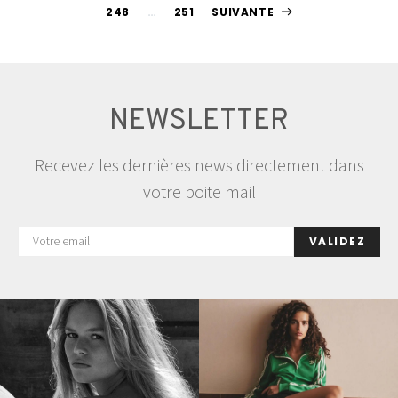
Pagination
248
…
251
SUIVANTE
des
publications
NEWSLETTER
Recevez les dernières news directement dans
votre boite mail
VALIDEZ