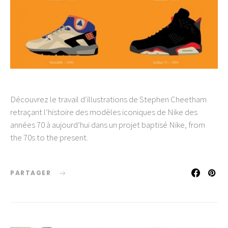
Découvrez le travail d’illustrations de Stephen Cheetham
retraçant l’histoire des modèles iconiques de Nike des
années 70 à aujourd’hui dans un projet baptisé Nike, from
the 70s to the present.
PARTAGER