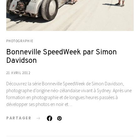
PHOTOGRAPHIE
Bonneville SpeedWeek par Simon
Davidson
21 AVRIL 2012
Découvrez la série Bonneville SpeedWeek de Simon Davidson,
photographe d’origine néo-zélandaise vivant à Sydney. Après une
formation en photographie et de longues heures passées à
développer ses photos en noir et…
PARTAGER