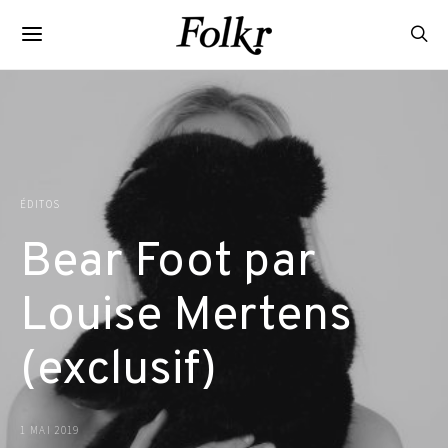
ÉDITOS
Bear Foot par
Louise Mertens
(exclusif)
1 MAI 2019