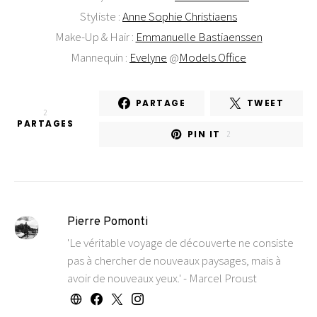
Styliste :
Anne Sophie Christiaens
Make-Up & Hair :
Emmanuelle Bastiaenssen
Mannequin :
Evelyne
@
Models Office
PARTAGE
TWEET
2
PARTAGES
PIN IT
2
Pierre Pomonti
'Le véritable voyage de découverte ne consiste
pas à chercher de nouveaux paysages, mais à
avoir de nouveaux yeux.' - Marcel Proust