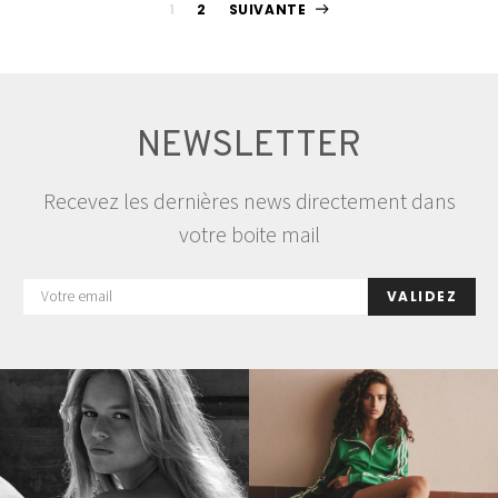
Pagination
1
2
SUIVANTE
des
publications
NEWSLETTER
Recevez les dernières news directement dans
votre boite mail
VALIDEZ