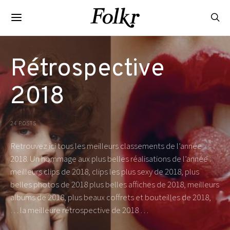
Rétrospective
2018
24 POSTS
Retrouvez ici tous les meilleurs classements de l’année
2018. Un hommage aux plus belles réalisations de l’année :
meilleurs clips de 2018, clips les plus sexy de 2018, plus
belles photos de 2018 plus belles affiches de 2018, meilleurs
albums de 2018, plus beaux coffrets et bouteilles de 2018,
… la meilleure rétrospective de 2018 …