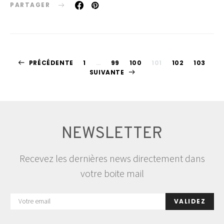
PARTAGER
Pagination
PRÉCÉDENTE
1
…
99
100
101
102
103
SUIVANTE
des
publications
NEWSLETTER
Recevez les dernières news directement dans
votre boite mail
VALIDEZ