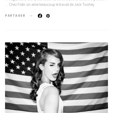
… Chez Folkr on aime beaucoup le travail de Jack Toohey.
PARTAGER