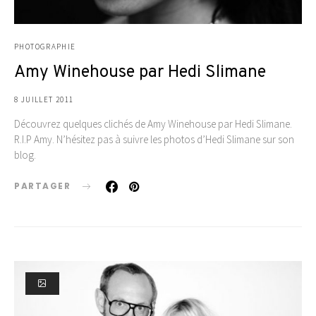
PHOTOGRAPHIE
Amy Winehouse par Hedi Slimane
8 JUILLET 2011
Découvrez quelques clichés de Amy Winehouse par Hedi Slimane.
R.I.P Amy. N’hésitez pas à suivre les photos d’Hedi Slimane sur son
blog.
PARTAGER