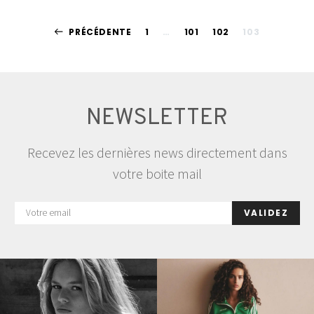
Pagination
PRÉCÉDENTE
1
…
101
102
103
des
publications
NEWSLETTER
Recevez les dernières news directement dans
votre boite mail
VALIDEZ