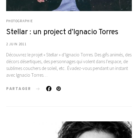
PHOTOGRAPHIE
Stellar : un project d’Ignacio Torres
2 JUIN 2011
Découvrez le projet « Stellar » d’Ignacio Torres. Des gifs animés, des
décors désertiques, des personnages qui volent dans l’espace, de
sublimes couchers de soleil, etc.. Évadez-vous pendant un instant
avec Ignacio Torres…
PARTAGER