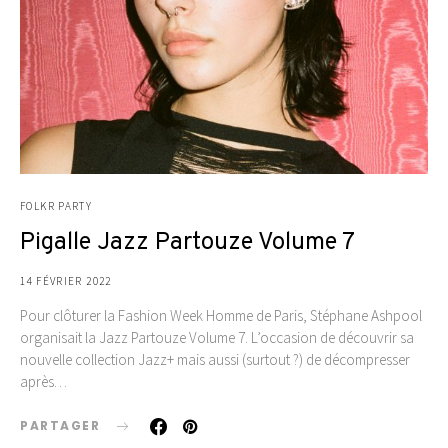
FOLKR PARTY
Pigalle Jazz Partouze Volume 7
14 FÉVRIER 2022
Pour clôturer la Fashion Week Homme de Paris, Stéphane Ashpool
organisait la Jazz Partouze Volume 7. L’occasion de découvrir sa
nouvelle collection Jazz+ mais aussi (surtout ?) de décompresser
après…
PARTAGER