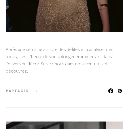
Après une semaine à suivre des défilés et à analyser des
looks, il est l’heure de vous plonger en immersion dans
l’envers du décor. Suivez-nous dans nos aventures et
découvrez…
PARTAGER