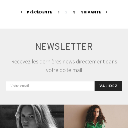
Pagination
PRÉCÉDENTE
1
2
3
SUIVANTE
des
publications
NEWSLETTER
Recevez les dernières news directement dans
votre boite mail
VALIDEZ