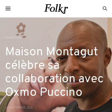
FOLKR PARTY
Maison Montagut
célèbre sa
collaboration avec
Oxmo Puccino
23 SEPTEMBRE 2020