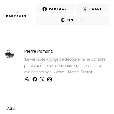
PARTAGE
TWEET
34
PARTAGES
PIN IT
34
Pierre Pomonti
'Le véritable voyage de découverte ne consiste
pas à chercher de nouveaux paysages, mais à
avoir de nouveaux yeux.' - Marcel Proust
TAGS