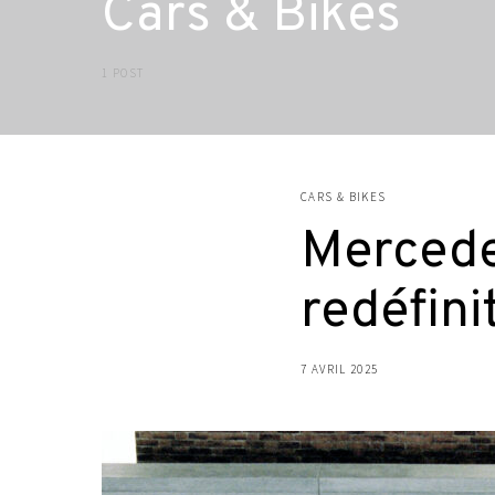
Cars & Bikes
1 POST
CARS & BIKES
Mercede
redéfini
7 AVRIL 2025