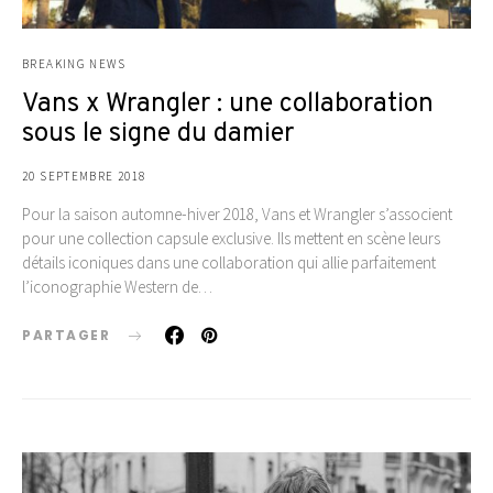
BREAKING NEWS
Vans x Wrangler : une collaboration
sous le signe du damier
20 SEPTEMBRE 2018
Pour la saison automne-hiver 2018, Vans et Wrangler s’associent
pour une collection capsule exclusive. Ils mettent en scène leurs
détails iconiques dans une collaboration qui allie parfaitement
l’iconographie Western de…
PARTAGER