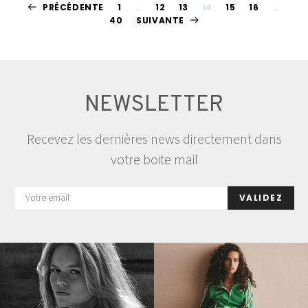
Pagination
PRÉCÉDENTE
1
…
12
13
14
15
16
…
40
SUIVANTE
des
publications
NEWSLETTER
Recevez les dernières news directement dans
votre boite mail
VALIDEZ