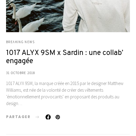
BREAKING NEWS
1017 ALYX 9SM x Sardin : une collab’
engagée
31 OCTOBRE 2018
1017 ALYX 9SM, la marque créée en 2015 par le designer Matthew
Williams, est née de la volonté de créer des vêtements
‘émotionnellement provocants‘ en proposant des produits au
design…
PARTAGER