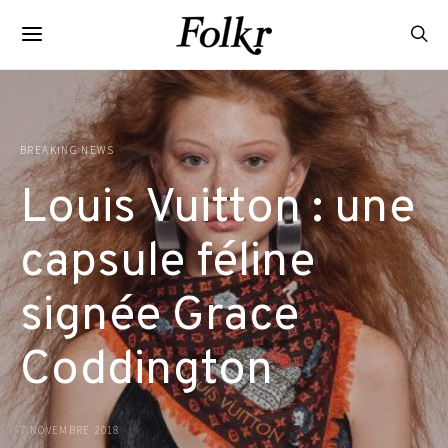
BREAKING NEWS
Louis Vuitton : une
capsule féline
signée Grace
Coddington
7 NOVEMBRE 2018