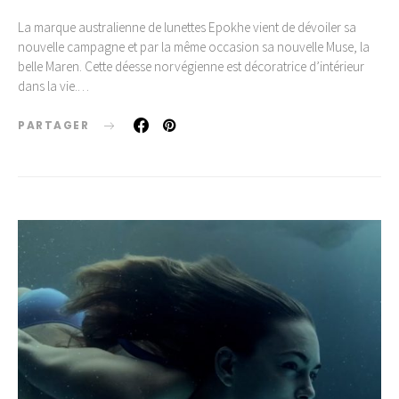
La marque australienne de lunettes Epokhe vient de dévoiler sa
nouvelle campagne et par la même occasion sa nouvelle Muse, la
belle Maren. Cette déesse norvégienne est décoratrice d’intérieur
dans la vie.…
PARTAGER