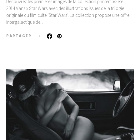
Découvrez les premières images de la collection printemps-été
2014 Vans x Star Wars avec des illustrations issues de la trilogie
originale du film culte ‘Star Wars’. La collection propose une offre
intergalactique de…
PARTAGER