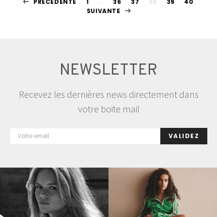
Pagination
PRÉCÉDENTE
1
…
36
37
38
39
40
SUIVANTE
des
publications
NEWSLETTER
Recevez les dernières news directement dans
votre boite mail
VALIDEZ