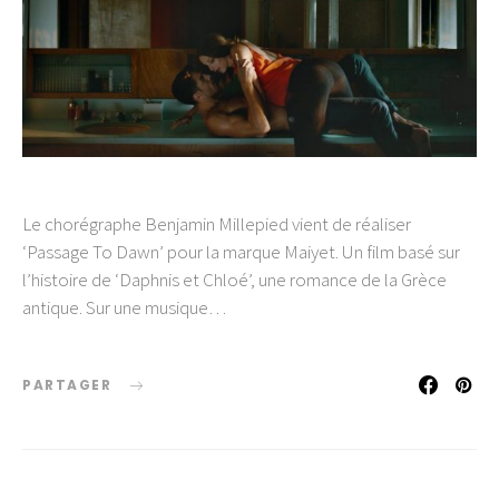
Le chorégraphe Benjamin Millepied vient de réaliser
‘Passage To Dawn’ pour la marque Maiyet. Un film basé sur
l’histoire de ‘Daphnis et Chloé’, une romance de la Grèce
antique. Sur une musique…
PARTAGER