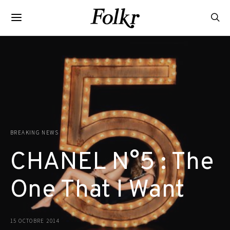
BREAKING NEWS
CHANEL N°5 : The
One That I Want
15 OCTOBRE 2014