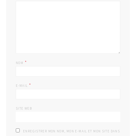
*
NOM
*
E-MAIL
SITE WEB
ENREGISTRER MON NOM, MON E-MAIL ET MON SITE DANS