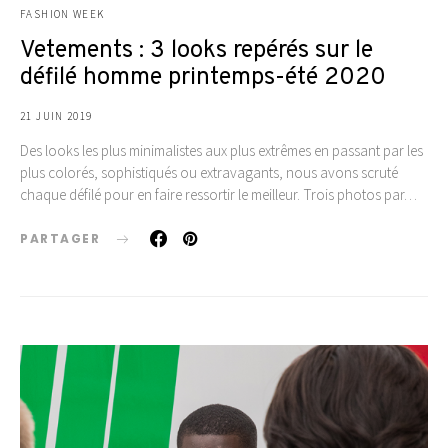
FASHION WEEK
Vetements : 3 looks repérés sur le
défilé homme printemps-été 2020
21 JUIN 2019
Des looks les plus minimalistes aux plus extrêmes en passant par les
plus colorés, sophistiqués ou extravagants, nous avons scruté
chaque défilé pour en faire ressortir le meilleur. Trois photos par…
PARTAGER