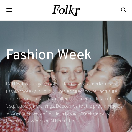
Fashion Week
922 POSTS
Défilés, backstages, looks… Retrouvez le meilleur de la
Fashion Week sur Folkr. Suivez en direct toute l’actualité
mode des défilés et les meilleurs moments, des coulisses
jusqu’aux premiers rangs. Découvrez tout le programme et
le calendrier des défilés de la Fashion Week de Paris,
Londres, New York ou Milan sur Folkr