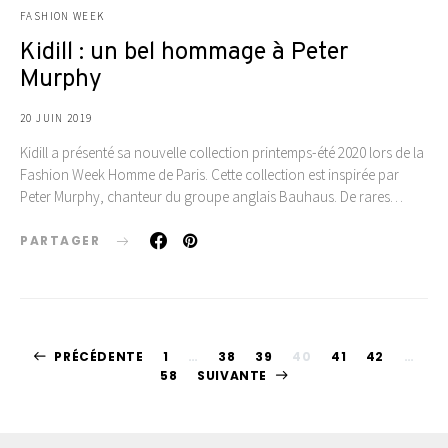
FASHION WEEK
Kidill : un bel hommage à Peter
Murphy
20 JUIN 2019
Kidill a présenté sa nouvelle collection printemps-été 2020 lors de la
Fashion Week Homme de Paris. Cette collection est inspirée par
Peter Murphy, chanteur du groupe anglais Bauhaus. De rares…
PARTAGER
Pagination
PRÉCÉDENTE
1
…
38
39
40
41
42
…
58
SUIVANTE
des
publications