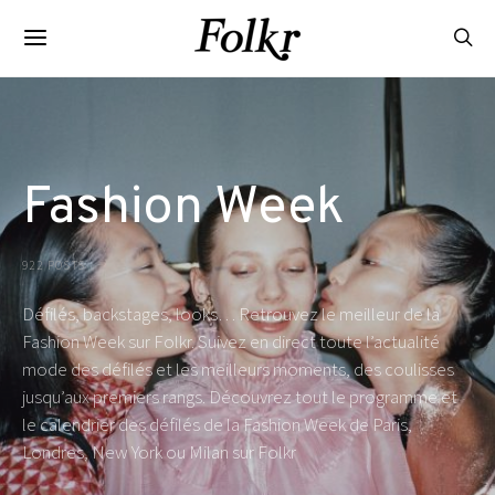
Fashion Week
922 POSTS
Défilés, backstages, looks… Retrouvez le meilleur de la
Fashion Week sur Folkr. Suivez en direct toute l’actualité
mode des défilés et les meilleurs moments, des coulisses
jusqu’aux premiers rangs. Découvrez tout le programme et
le calendrier des défilés de la Fashion Week de Paris,
Londres, New York ou Milan sur Folkr