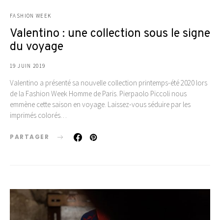
FASHION WEEK
Valentino : une collection sous le signe
du voyage
19 JUIN 2019
Valentino a présenté sa nouvelle collection printemps-été 2020 lors
de la Fashion Week Homme de Paris. Pierpaolo Piccoli nous
emmène cette saison en voyage. Laissez-vous séduire par les
imprimés colorés…
PARTAGER