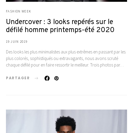
FASHION WEEK
Undercover : 3 looks repérés sur le
défilé homme printemps-été 2020
19 JUIN 2019
Des looks les plus minimalistes aux plus extrêmes en passant par les
plus colorés, sophistiqués ou extravagants, nous avons scruté
chaque défilé pour en faire ressortir le meilleur. Trois photos par…
PARTAGER