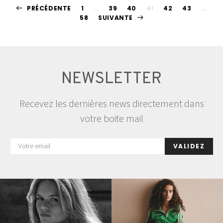
Pagination
PRÉCÉDENTE
1
…
39
40
41
42
43
…
58
SUIVANTE
des
publications
NEWSLETTER
Recevez les dernières news directement dans
votre boite mail
VALIDEZ