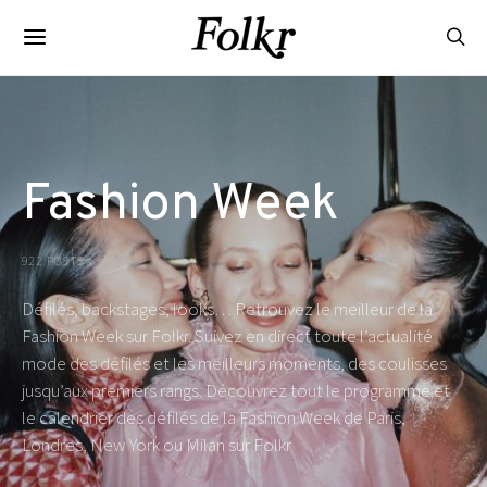
Fashion Week
922 POSTS
Défilés, backstages, looks… Retrouvez le meilleur de la
Fashion Week sur Folkr. Suivez en direct toute l’actualité
mode des défilés et les meilleurs moments, des coulisses
jusqu’aux premiers rangs. Découvrez tout le programme et
le calendrier des défilés de la Fashion Week de Paris,
Londres, New York ou Milan sur Folkr