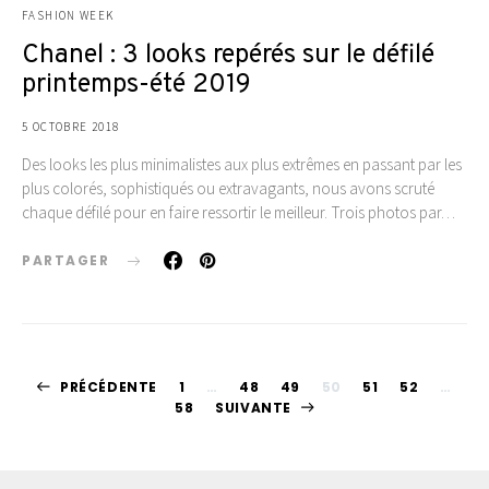
FASHION WEEK
Chanel : 3 looks repérés sur le défilé
printemps-été 2019
5 OCTOBRE 2018
Des looks les plus minimalistes aux plus extrêmes en passant par les
plus colorés, sophistiqués ou extravagants, nous avons scruté
chaque défilé pour en faire ressortir le meilleur. Trois photos par…
PARTAGER
Pagination
PRÉCÉDENTE
1
…
48
49
50
51
52
…
58
SUIVANTE
des
publications