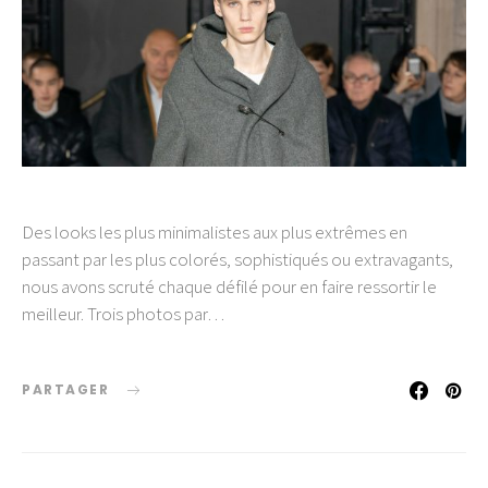
Des looks les plus minimalistes aux plus extrêmes en
passant par les plus colorés, sophistiqués ou extravagants,
nous avons scruté chaque défilé pour en faire ressortir le
meilleur. Trois photos par…
PARTAGER