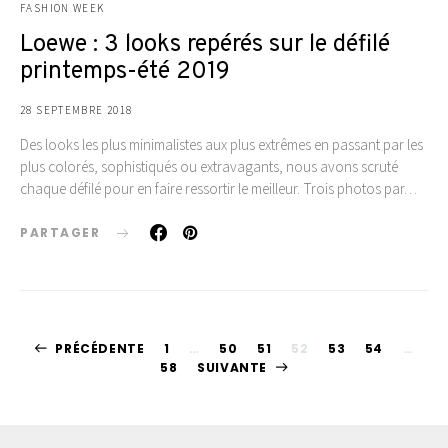
FASHION WEEK
Loewe : 3 looks repérés sur le défilé
printemps-été 2019
28 SEPTEMBRE 2018
Des looks les plus minimalistes aux plus extrêmes en passant par les
plus colorés, sophistiqués ou extravagants, nous avons scruté
chaque défilé pour en faire ressortir le meilleur. Trois photos par…
PARTAGER
Pagination
PRÉCÉDENTE
1
…
50
51
52
53
54
…
58
SUIVANTE
des
publications