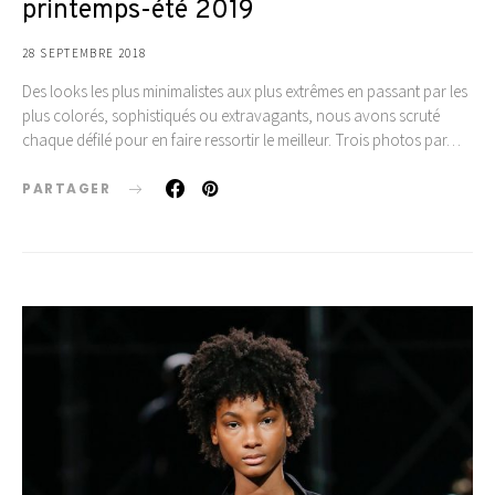
printemps-été 2019
28 SEPTEMBRE 2018
Des looks les plus minimalistes aux plus extrêmes en passant par les
plus colorés, sophistiqués ou extravagants, nous avons scruté
chaque défilé pour en faire ressortir le meilleur. Trois photos par…
PARTAGER