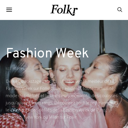
Fashion Week
922 POSTS
Défilés, backstages, looks… Retrouvez le meilleur de la
Fashion Week sur Folkr. Suivez en direct toute l’actualité
mode des défilés et les meilleurs moments, des coulisses
jusqu’aux premiers rangs. Découvrez tout le programme et
le calendrier des défilés de la Fashion Week de Paris,
Londres, New York ou Milan sur Folkr