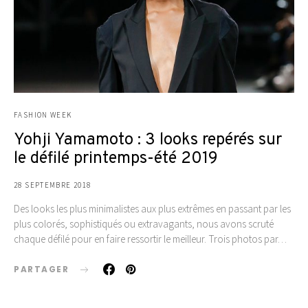
FASHION WEEK
Yohji Yamamoto : 3 looks repérés sur
le défilé printemps-été 2019
28 SEPTEMBRE 2018
Des looks les plus minimalistes aux plus extrêmes en passant par les
plus colorés, sophistiqués ou extravagants, nous avons scruté
chaque défilé pour en faire ressortir le meilleur. Trois photos par…
PARTAGER