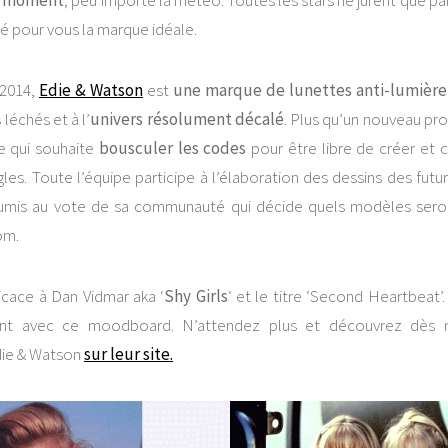
u moment
, peu importe la météo. Toutes les stars ne jurent que pa
vé pour vous la marque idéale.
 2014,
Edie & Watson
est
une marque de lunettes anti-lumière
 léchés et à l’
univers résolument décalé
. Plus qu’un nouveau pro
e qui souhaite
bousculer les codes
pour être libre de créer et
les. Toute l’équipe participe à l’élaboration des dessins des futur
umis au vote de sa communauté qui décide quels modèles sero
om.
icace à Dan Vidmar aka ‘
Shy Girls
‘ et le titre ‘Second Heartbeat
ent avec ce moodboard. N’attendez plus et découvrez dès m
die & Watson
sur leur site.