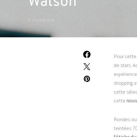
Watson
9 JANVIER 2018
Pour cette 
de stars. A
expérience
shopping a
cette sélec
cette
nouv
Rondes ou 
teintées 70