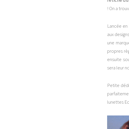
fétiche d
! On a trou
Lancée en
aux designs
une marqu
propres règ
ensuite so
sera leur n
Petite déd
parfaitem
lunettes E