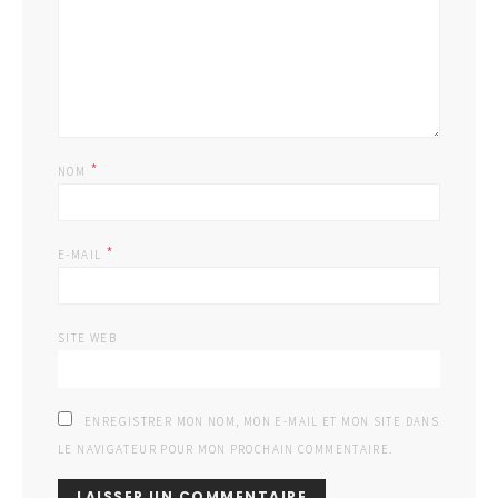
*
NOM
*
E-MAIL
SITE WEB
ENREGISTRER MON NOM, MON E-MAIL ET MON SITE DANS
LE NAVIGATEUR POUR MON PROCHAIN COMMENTAIRE.