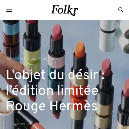
NOËL
SÉLECTIONS SHOPPING
L’objet du désir :
l’édition limitée
Rouge Hermès
5 DÉCEMBRE 2020