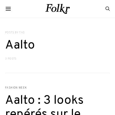
POSTS BY TAG
Aalto
3 POSTS
FASHION WEEK
Aalto : 3 looks
repérés sur le