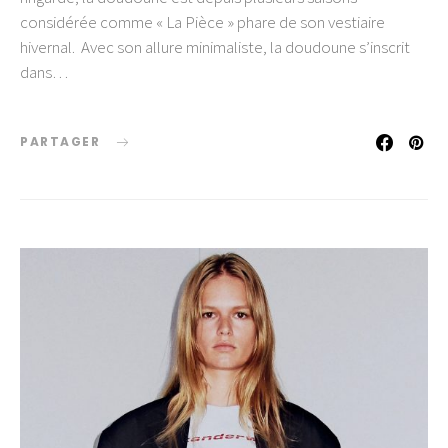
considérée comme « La Pièce » phare de son vestiaire
hivernal. Avec son allure minimaliste, la doudoune s’inscrit
dans…
PARTAGER