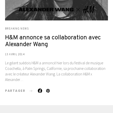
BREAKING NEWS
H&M annonce sa collaboration avec
Alexander Wang
13 AVRIL 2014
Le géant suédois H&M a annoncé hier lors du festival de musique
Coachella, à Palm Springs, Californie, sa prochaine collaboration
avec le créateur Alexander Wang. La collaboration H&M x
Alexander…
PARTAGER