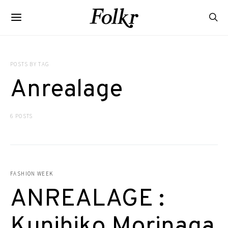
POSTS BY TAG
Anrealage
6 POSTS
FASHION WEEK
ANREALAGE :
Kunihiko Morinaga