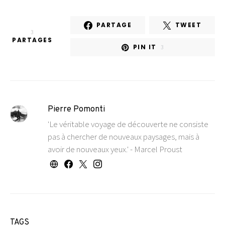
PARTAGE
TWEET
3
PARTAGES
PIN IT
3
Pierre Pomonti
'Le véritable voyage de découverte ne consiste
pas à chercher de nouveaux paysages, mais à
avoir de nouveaux yeux.' - Marcel Proust
TAGS