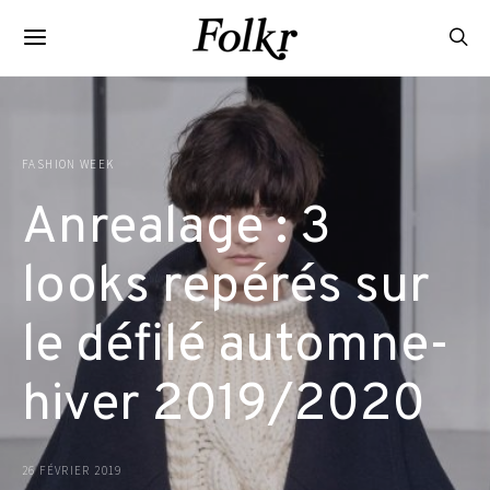
FASHION WEEK
Anrealage : 3
looks repérés sur
le défilé automne-
hiver 2019/2020
26 FÉVRIER 2019