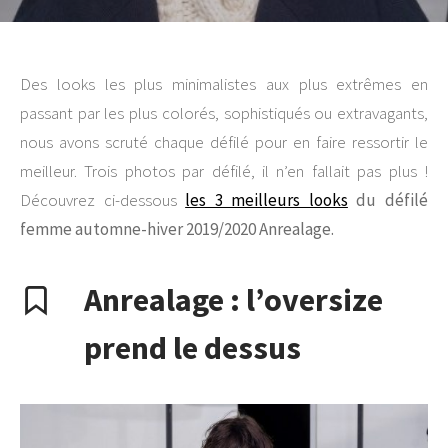
Des looks les plus minimalistes aux plus extrêmes en
passant par les plus colorés, sophistiqués ou extravagants,
nous avons scruté chaque défilé pour en faire ressortir le
meilleur. Trois photos par défilé, il n’en fallait pas plus !
Découvrez ci-dessous
les 3 meilleurs looks
du défilé
femme automne-hiver 2019/2020 Anrealage.
Anrealage : l’oversize
prend le dessus