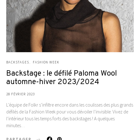
BACKSTAGES
FASHION WEEK
Backstage : le défilé Paloma Wool
automne-hiver 2023/2024
28 FÉVRIER 2023
L’équipe de Folkr s’infiltre encore dans les coulisses des plus grands
défilés de la Fashion Week pour vous dévoiler l’invisible. Vivez de
l’intérieur tous les temps forts des backstages ! A quelques
minutes…
PARTAGER