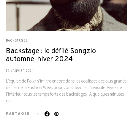
BACKSTAGES
Backstage : le défilé Songzio
automne-hiver 2024
19 JANVIER 2024
L’équipe de Folkr s’infiltre encore dans les coulisses des plus grands
défilés de la Fashion Week pour vous dévoiler l’invisible. Vivez de
l’intérieur tous les temps forts des backstages ! A quelques minutes
des…
PARTAGER