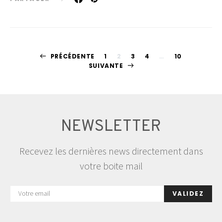
Pagination
PRÉCÉDENTE
1
2
3
4
…
10
SUIVANTE
des
publications
NEWSLETTER
Recevez les dernières news directement dans
votre boite mail
VALIDEZ