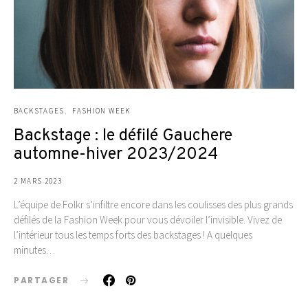
BACKSTAGES
FASHION WEEK
Backstage : le défilé Gauchere
automne-hiver 2023/2024
2 MARS 2023
L’équipe de Folkr s’infiltre encore dans les coulisses des plus grands
défilés de la Fashion Week pour vous dévoiler l’invisible. Vivez de
l’intérieur tous les temps forts des backstages ! A quelques
minutes…
PARTAGER