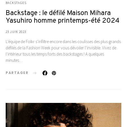
BACKSTAGES
Backstage : le défilé Maison Mihara
Yasuhiro homme printemps-été 2024
23 JUIN 2023
L’équipe de Folkr s’infiltre encore dans les coulisses des plus grands
défilés de la Fashion Week pour vous dévoiler l’invisible. Vivez de
l’intérieur tous les temps forts des backstages ! A quelques
minutes…
PARTAGER