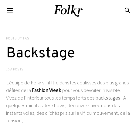
POSTS BY TAG
Backstage
158 POSTS
L’équipe de Folkr s’infiltre dans les coulisses des plus grands
défilés de la
Fashion Week
pour vous dévoiler l’invisible.
Vivez de l’intérieur tous les temps forts des
backstages
! A
quelques minutes des shows, découvrez avec nous des
instants volés, des clichés pris sur le vif, du mouvement, de la
tension, …