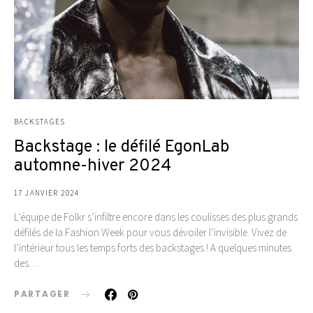
BACKSTAGES
Backstage : le défilé EgonLab
automne-hiver 2024
17 JANVIER 2024
L’équipe de Folkr s’infiltre encore dans les coulisses des plus grands
défilés de la Fashion Week pour vous dévoiler l’invisible. Vivez de
l’intérieur tous les temps forts des backstages ! A quelques minutes
des…
PARTAGER