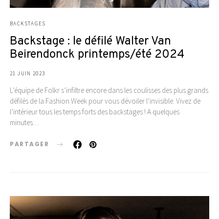
BACKSTAGES
Backstage : le défilé Walter Van
Beirendonck printemps/été 2024
21 JUIN 2023
L’équipe de Folkr s’infiltre encore dans les coulisses des plus grands
défilés de la Fashion Week pour vous dévoiler l’invisible. Vivez de
l’intérieur tous les temps forts des backstages ! A quelques
minutes…
PARTAGER