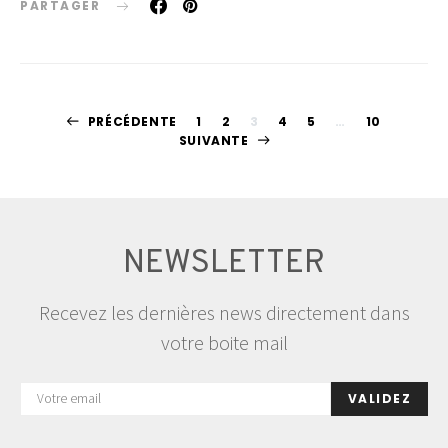
PARTAGER
Pagination
PRÉCÉDENTE
1
2
3
4
5
…
10
SUIVANTE
des
publications
NEWSLETTER
Recevez les dernières news directement dans
votre boite mail
VALIDEZ