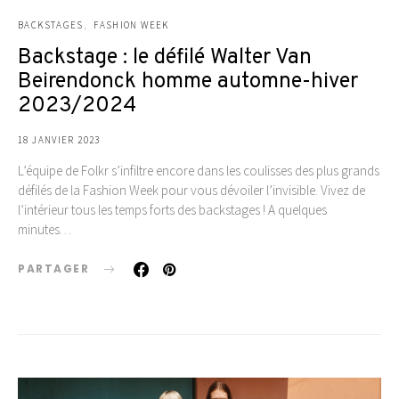
BACKSTAGES
FASHION WEEK
Backstage : le défilé Walter Van
Beirendonck homme automne-hiver
2023/2024
18 JANVIER 2023
L’équipe de Folkr s’infiltre encore dans les coulisses des plus grands
défilés de la Fashion Week pour vous dévoiler l’invisible. Vivez de
l’intérieur tous les temps forts des backstages ! A quelques
minutes…
PARTAGER