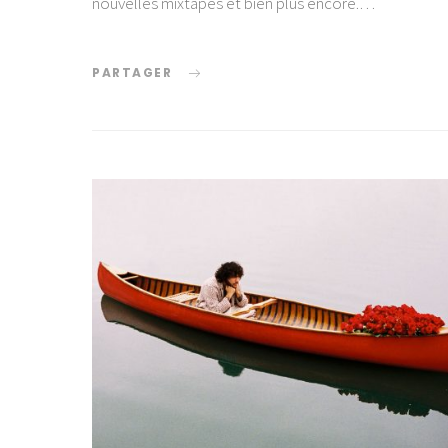
nouvelles mixtapes et bien plus encore.…
PARTAGER