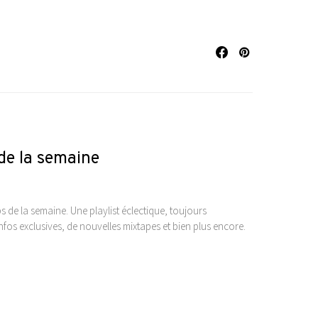
s de la semaine
s de la semaine. Une playlist éclectique, toujours
s exclusives, de nouvelles mixtapes et bien plus encore.