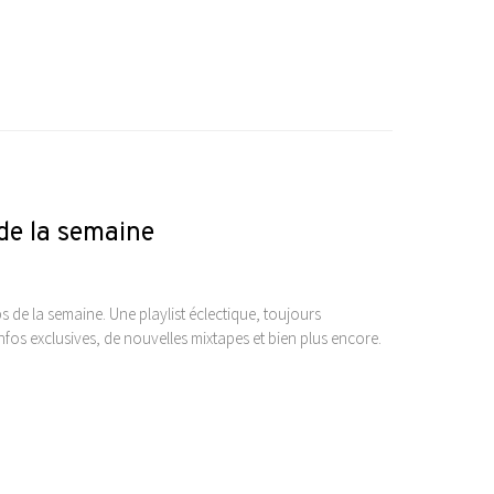
s de la semaine
s de la semaine. Une playlist éclectique, toujours
s exclusives, de nouvelles mixtapes et bien plus encore.