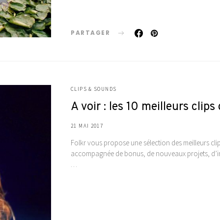
PARTAGER
CLIPS & SOUNDS
A voir : les 10 meilleurs clip
21 MAI 2017
Folkr vous propose une sélection des meilleurs clip
accompagnée de bonus, de nouveaux projets, d’info
…