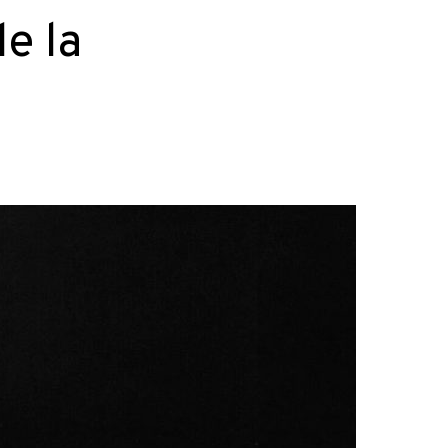
de la