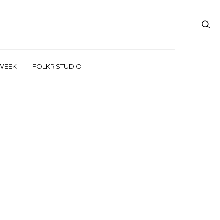
WEEK
FOLKR STUDIO