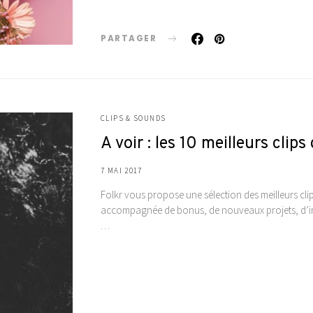
PARTAGER
CLIPS & SOUNDS
A voir : les 10 meilleurs clip
7 MAI 2017
Folkr vous propose une sélection des meilleurs clip
accompagnée de bonus, de nouveaux projets, d’info
…