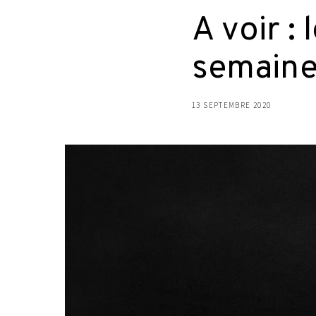
A voir : 
semain
13 SEPTEMBRE 2020