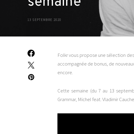
semaine
13 SEPTEMBRE 2020
Folkr vous propose une sélection des m
accompagnée de bonus, de nouveaux pr
encore.
Cette semaine (du 7 au 13 septem
Grammar, Michel feat. Vladimir Cauchem