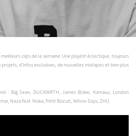
eilleurs clips de la semaine. Une playlist éclectique, toujours
ojets, d’infos exclusives, de nouvelles mixtapes et bien plus
bre) : Big Sean, DUCKWRTH, James Blake, Kamauu, London
ar, Naza feat. Niska, Petit Biscuit, Yellow Days, ZHU.