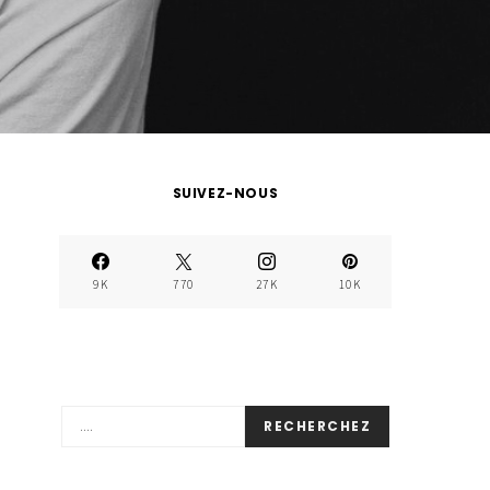
SUIVEZ-NOUS
9K
770
27K
10K
RECHERCHEZ