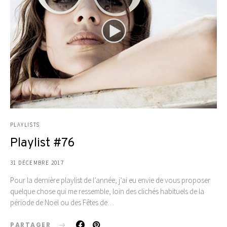
PLAYLISTS
Playlist #76
31 DÉCEMBRE 2017
Pour la dernière playlist de l’année, j’ai eu envie de vous proposer
quelque chose qui me ressemble, loin des clichés habituels de la
période de Noël ou des Fêtes de…
PARTAGER