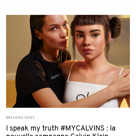
BREAKING NEWS
I speak my truth #MYCALVINS : la