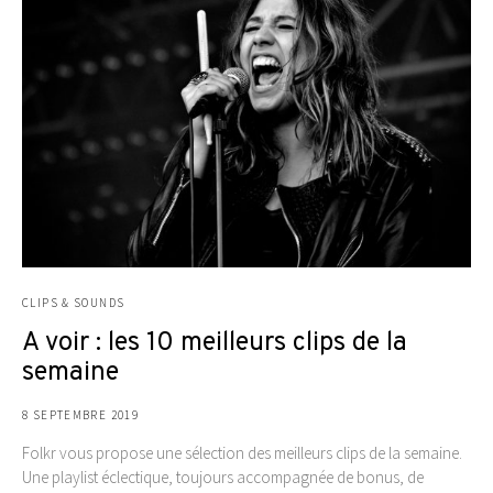
CLIPS & SOUNDS
A voir : les 10 meilleurs clips de la
semaine
8 SEPTEMBRE 2019
Folkr vous propose une sélection des meilleurs clips de la semaine.
Une playlist éclectique, toujours accompagnée de bonus, de