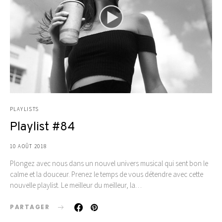
PLAYLISTS
Playlist #84
10 AOÛT 2018
Plongez avec nous dans un nouvel univers musical qui sent bon le
calme et la douceur. Prenez le temps de vous détendre avec cette
nouvelle playlist. Le meilleur du meilleur, la…
PARTAGER