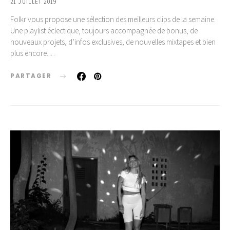
21 JUILLET 2019
Folkr vous propose une sélection des meilleurs clips de la semaine.
Une playlist éclectique, toujours accompagnée de bonus, de
nouveaux projets, d’infos exclusives, de nouvelles mixtapes et bien
plus encore.…
PARTAGER