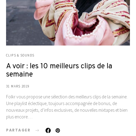
CLIPS & SOUNDS
A voir : les 10 meilleurs clips de la
semaine
31 MARS 2019
Folkr vous propose une sélection des meilleurs clips de la semaine.
Une playlist éclectique, toujours accompagnée de bonus, de
nouveaux projets, d’infos exclusives, de nouvelles mixtapes et bien
plus encore.…
PARTAGER