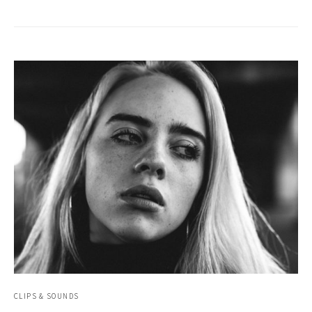
CLIPS & SOUNDS