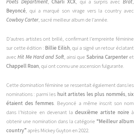
Poets Department
,
Charli XCX
, qui a surpris avec
Brat
,
Beyoncé
, qui a marqué son virage vers la country avec
Cowboy Carter
, sacré meilleur album de l’année.
D’autres artistes ont brillé, confirmant l’empreinte féminine
sur cette édition :
Billie Eilish
, qui a signé un retour éclatant
avec
Hit Me Hard and Soft
, ainsi que
Sabrina Carpenter
et
Chappell Roan
, qui ont connu une ascension fulgurante.
Cette domination féminine se ressentait également dans les
nominations : parmi les
huit artistes les plus nommés
,
six
étaient des femmes
. Beyoncé a même inscrit son nom
dans l’histoire en devenant la
deuxième artiste noire
à
obtenir une nomination dans la catégorie
“Meilleur album
country”
après Mickey Guyton en 2022.