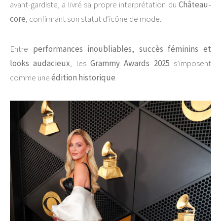
avant-gardiste, a livré sa propre interprétation du
Château-
core
, confirmant son statut d’icône de mode.
Entre
performances inoubliables, succès féminins et
looks audacieux
, les
Grammy Awards 2025
s’imposent
comme une
édition historique
.