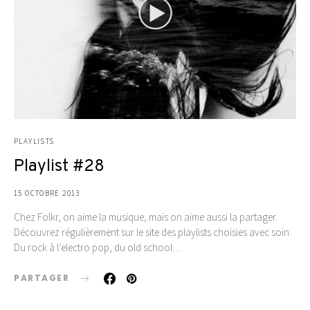
PLAYLISTS
Playlist #28
15 OCTOBRE 2013
Chez Folkr, on aime la musique, mais on aime aussi la partager.
Découvrez régulièrement sur le site des playlists choisies avec soin.
Du rock à l’electro pop, du old school…
PARTAGER