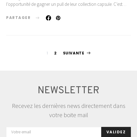
l’opportunité de gagner un pull de leur collection capsule. C’est…
PARTAGER
Pagination
1
2
SUIVANTE
des
publications
NEWSLETTER
Recevez les dernières news directement dans
votre boite mail
VALIDEZ