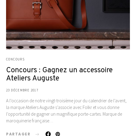
CONCOURS
Concours : Gagnez un accessoire
Ateliers Auguste
23 DÉCEMBRE 2017
A l’occasion de notre vingt-troisième jour du calendrier de l’avent,
la marque Ateliers Auguste s’associe avec Folkr et vous donne
l’opportunité de gagner un magnifique porte-cartes. Marque de
maroquinerie française…
PARTAGER