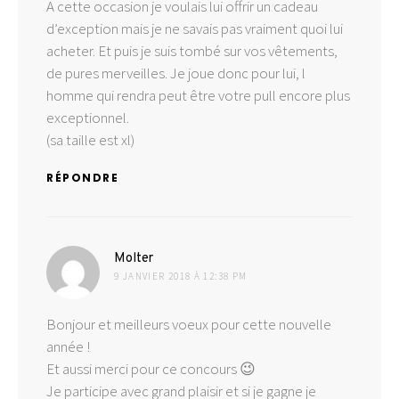
A cette occasion je voulais lui offrir un cadeau
d’exception mais je ne savais pas vraiment quoi lui
acheter. Et puis je suis tombé sur vos vêtements,
de pures merveilles. Je joue donc pour lui, l
homme qui rendra peut être votre pull encore plus
exceptionnel.
(sa taille est xl)
RÉPONDRE
dit :
Molter
9 JANVIER 2018 À 12:38 PM
Bonjour et meilleurs voeux pour cette nouvelle
année !
Et aussi merci pour ce concours 😉
Je participe avec grand plaisir et si je gagne je