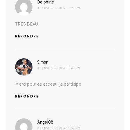
dit :
Delphine
8 JANVIER 2018 À 11:20 PM
TRES BEAU
RÉPONDRE
dit :
Simon
8 JANVIER 2018 À 11:42 PM
Merci pour ce cadeau, je participe
RÉPONDRE
dit :
Angel08
8 JANVIER 2018 À 11:58 PM