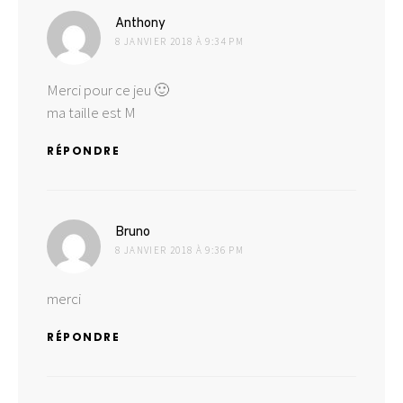
dit :
Anthony
8 JANVIER 2018 À 9:34 PM
Merci pour ce jeu 🙂
ma taille est M
RÉPONDRE
dit :
Bruno
8 JANVIER 2018 À 9:36 PM
merci
RÉPONDRE