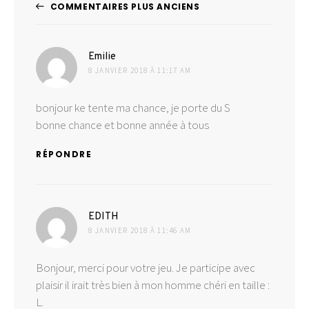
Navigation
COMMENTAIRES PLUS ANCIENS
dans
dit :
les
Emilie
8 JANVIER 2018 À 11:17 AM
commentaires
bonjour ke tente ma chance, je porte du S
bonne chance et bonne année à tous
RÉPONDRE
dit :
EDITH
8 JANVIER 2018 À 11:46 AM
Bonjour, merci pour votre jeu. Je participe avec
plaisir il irait très bien à mon homme chéri en taille :
L.