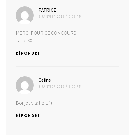
dit :
PATRICE
8 JANVIER 2018 À 9:08 PM
MERCI POUR CE CONCOURS
Taille XXL
RÉPONDRE
dit :
Celine
8 JANVIER 2018 À 9:33 PM
Bonjour, taille L :))
RÉPONDRE