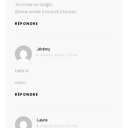
Je croise les doigts
Bonne année à tous et à toutes.
RÉPONDRE
dit :
Jérémy
8 JANVIER 2018 À 1:53 PM
taille xl
merci
RÉPONDRE
dit :
Laura
8 JANVIER 2018 À 2:27 PM