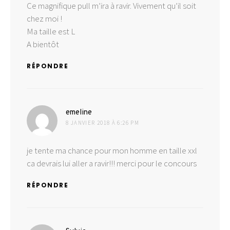
Ce magnifique pull m’ira à ravir. Vivement qu’il soit
chez moi !
Ma taille est L
A bientôt
RÉPONDRE
dit :
emeline
8 JANVIER 2018 À 6:26 PM
je tente ma chance pour mon homme en taille xxl
ca devrais lui aller a ravir!!! merci pour le concours
RÉPONDRE