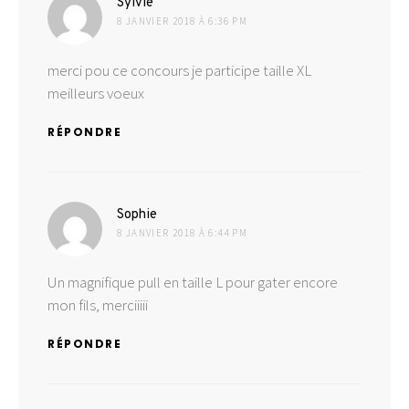
dit :
Sylvie
8 JANVIER 2018 À 6:36 PM
merci pou ce concours je participe taille XL
meilleurs voeux
RÉPONDRE
dit :
Sophie
8 JANVIER 2018 À 6:44 PM
Un magnifique pull en taille L pour gater encore
mon fils, merciiiii
RÉPONDRE