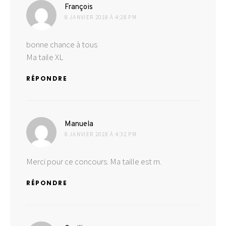
dit :
François
8 JANVIER 2018 À 4:28 PM
bonne chance à tous
Ma taile XL
RÉPONDRE
dit :
Manuela
8 JANVIER 2018 À 4:32 PM
Merci pour ce concours. Ma taille est m.
RÉPONDRE