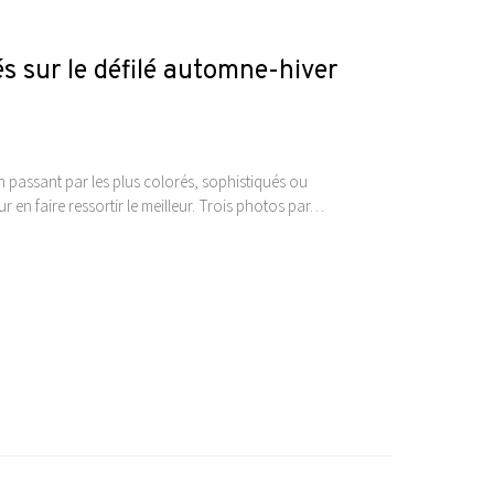
 sur le défilé automne-hiver
n passant par les plus colorés, sophistiqués ou
 en faire ressortir le meilleur. Trois photos par…