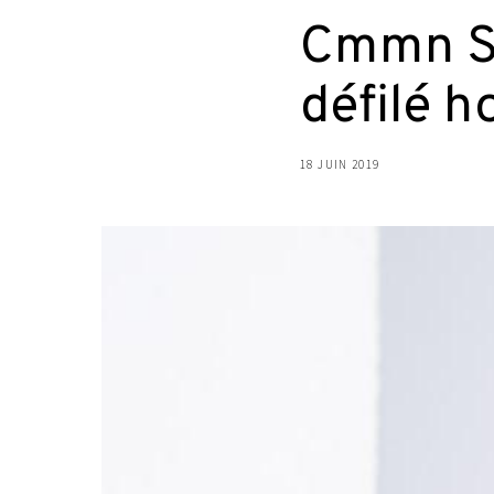
Cmmn Sw
défilé 
18 JUIN 2019