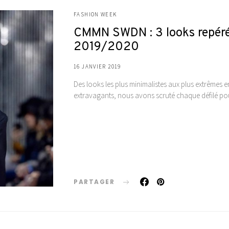
FASHION WEEK
CMMN SWDN : 3 looks repérés
2019/2020
16 JANVIER 2019
Des looks les plus minimalistes aux plus extrêmes e
extravagants, nous avons scruté chaque défilé pour
PARTAGER