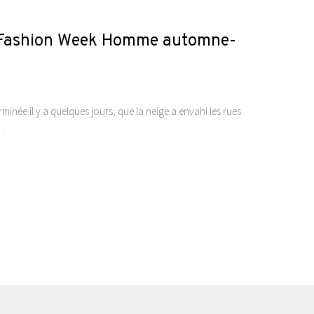
e la Fashion Week Homme automne-
inée il y a quelques jours, que la neige a envahi les rues
…