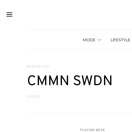
MODE
LIFESTYLE
POSTS BY TAG
CMMN SWDN
3 POSTS
FASHION WEEK