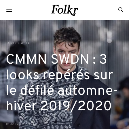
FASHION WEEK
CMMN SWDN : 3
looks repérés sur
le défilé automne-
hiver 2019/2020
16 JANVIER 2019