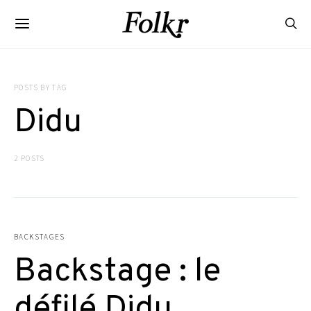
POSTS BY TAG
Didu
2 POSTS
BACKSTAGES
Backstage : le
défilé Didu