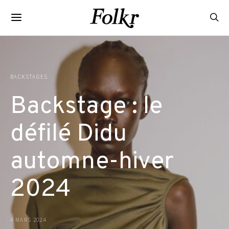
BACKSTAGES
Backstage : le
défilé Didu
automne-hiver
2024
4 MARS 2024