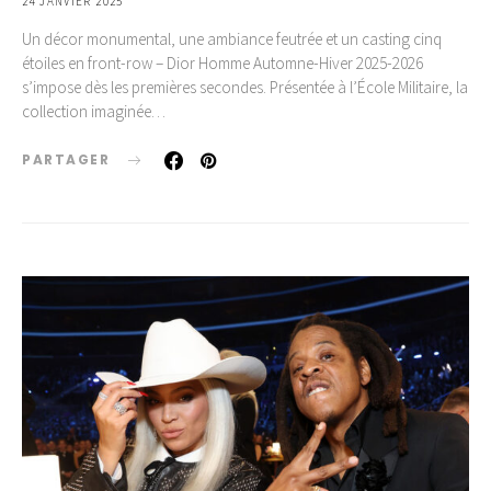
24 JANVIER 2025
Un décor monumental, une ambiance feutrée et un casting cinq
étoiles en front-row – Dior Homme Automne-Hiver 2025-2026
s’impose dès les premières secondes. Présentée à l’École Militaire, la
collection imaginée…
PARTAGER