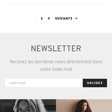
Pagination
1
2
3
SUIVANTE
des
publications
NEWSLETTER
Recevez les dernières news directement dans
votre boite mail
VALIDEZ