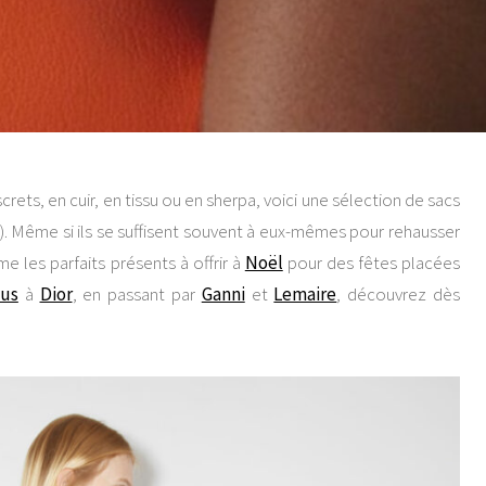
rets, en cuir, en tissu ou en sherpa, voici une sélection de sacs
ffrir). Même si ils se suffisent souvent à eux-mêmes pour rehausser
 les parfaits présents à offrir à
Noël
pour des fêtes placées
us
à
Dior
, en passant par
Ganni
et
Lemaire
, découvrez dès