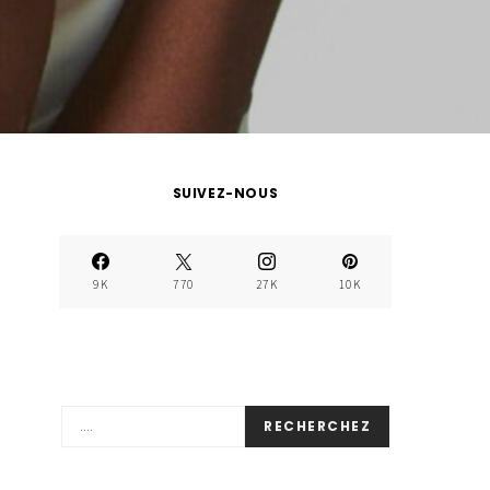
SUIVEZ-NOUS
9K
770
27K
10K
RECHERCHEZ