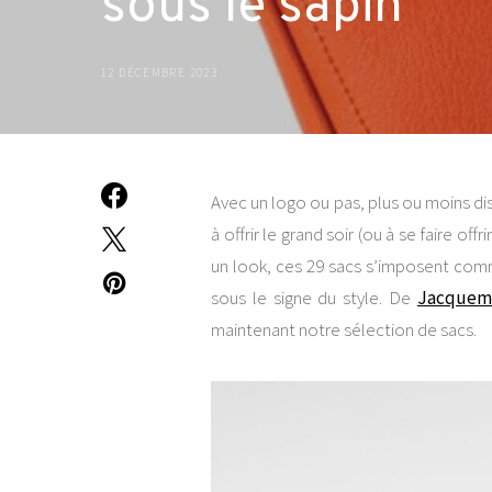
sous le sapin
12 DÉCEMBRE 2023
Avec un logo ou pas, plus ou moins disc
à offrir le grand soir (ou à se faire o
un look, ces 29 sacs s’imposent comme
sous le signe du style. De
Jacquem
maintenant notre sélection de sacs.