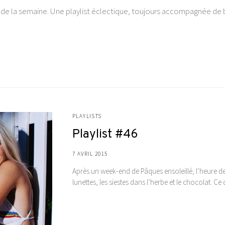
 de la semaine. Une playlist éclectique, toujours accompagnée de b
PLAYLISTS
Playlist #46
7 AVRIL 2015
Après un week-end de Pâques ensoleillé, l’heure de r
lunettes, les siestes dans l’herbe et le chocolat. C