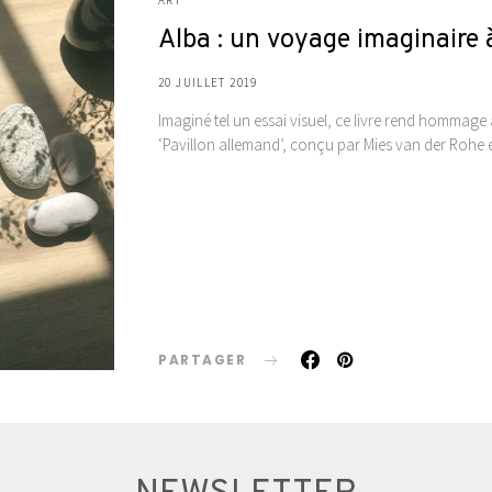
Alba : un voyage imaginaire 
20 JUILLET 2019
Imaginé tel un essai visuel, ce livre rend hommage 
‘Pavillon allemand’, conçu par Mies van der Rohe et 
PARTAGER