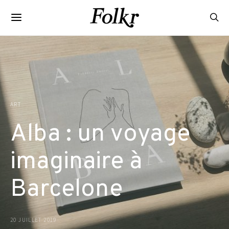
ART
Alba : un voyage
imaginaire à
Barcelone
20 JUILLET 2019