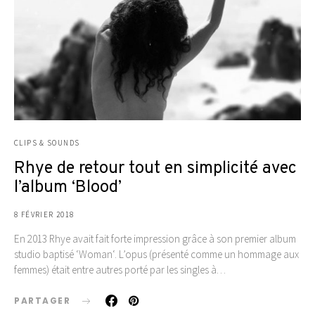
CLIPS & SOUNDS
Rhye de retour tout en simplicité avec
l’album ‘Blood’
8 FÉVRIER 2018
En 2013 Rhye avait fait forte impression grâce à son premier album
studio baptisé ‘Woman‘. L’opus (présenté comme un hommage aux
femmes) était entre autres porté par les singles à…
PARTAGER