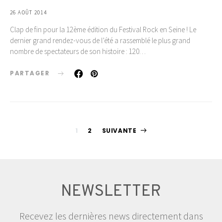
26 AOÛT 2014
Clap de fin pour la 12ème édition du Festival Rock en Seine ! Le
dernier grand rendez-vous de l’été a rassemblé le plus grand
nombre de spectateurs de son histoire : 120…
PARTAGER
Pagination
1
2
SUIVANTE
des
publications
NEWSLETTER
Recevez les dernières news directement dans